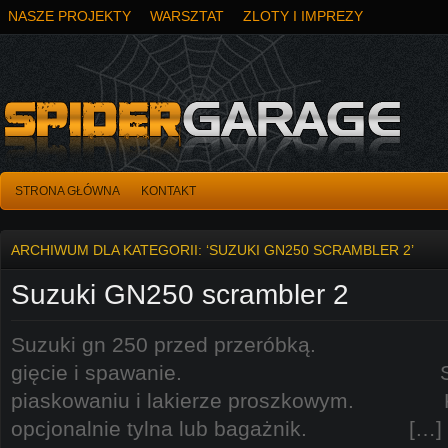
NASZE PROJEKTY
WARSZTAT
ZLOTY I IMPREZY
STRONA GŁÓWNA
KONTAKT
ARCHIWUM DLA KATEGORII: ‘SUZUKI GN250 SCRAMBLER 2’
Suzuki GN250 scrambler 2
Suzuki gn 250 przed przeró
gięcie i spawanie. Składa
piaskowaniu i lakierze proszkowym. Ka
opcjonalnie tylna lub bagażnik. […]