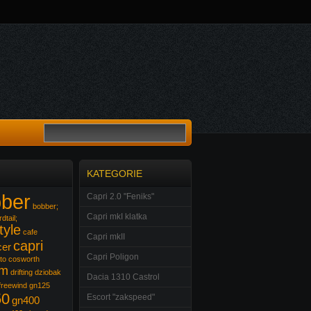
KATEGORIE
ber
Capri 2.0 "Feniks"
bobber;
Capri mkI klatka
dtail;
tyle
cafe
Capri mkII
capri
cer
Capri Poligon
to
cosworth
om
drifting
dziobak
Dacia 1310 Castrol
freewind
gn125
50
Escort "zakspeed"
gn400