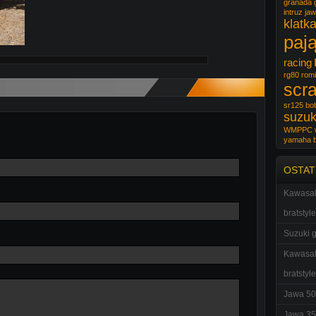
granada
intruz
ja
klatk
paj
racing
rg80
romi
scr
sr125 bo
suzuk
WMPPC
yamaha 
OSTAT
Kawasak
bratstyle
Suzuki g
Kawasak
bratstyle
Jawa 50
Jawa 35