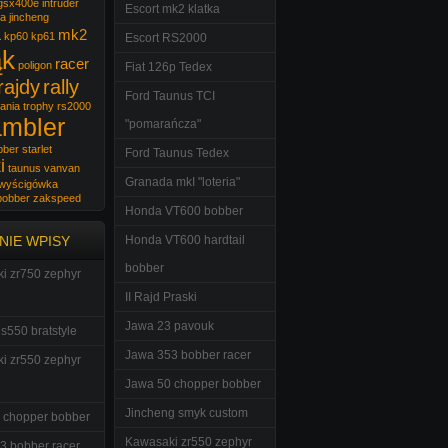
gsx400e
intruder
Escort mk2 klatka
wa
jincheng
a
mk2
kp60
kp61
Escort RS2000
ąk
racer
poligon
Fiat 126p Tedex
rajdy
rally
Ford Taunus TCI
ania trophy
rs2000
ambler
"pomarańcza"
bber
starlet
Ford Taunus Tedex
i
taunus
vanvan
Granada mkI "loteria"
wyścigówka
bobber
zakspeed
Honda VT600 bobber
NIE WPISY
Honda VT600 hardtail
bobber
i zr750 zephyr
II Rajd Praski
Jawa 23 pavouk
s550 bratstyle
Jawa 353 bobber racer
i zr550 zephyr
Jawa 50 chopper bobber
Jincheng smyk custom
 chopper bobber
Kawasaki zr550 zephyr
3 bobber racer