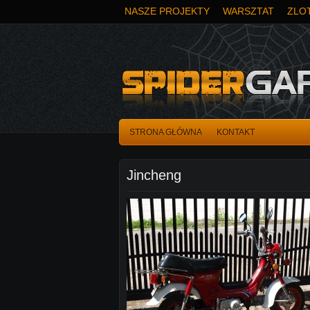
NASZE PROJEKTY
WARSZTAT
ZLOT
STRONA GŁÓWNA
KONTAKT
Jincheng