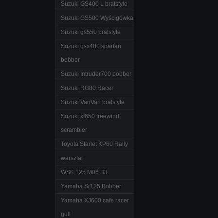
Suzuki GS400 L bratstyle
Suzuki GS500 Wyścigówka
Suzuki gs550 bratstyle
Suzuki gsx400 spartan
bobber
Suzuki Intruder700 bobber
Suzuki RG80 Racer
Suzuki VanVan bratstyle
Suzuki xf650 freewind
scrambler
Toyota Starlet KP60 Rally
warsztat
WSK 125 M06 B3
Yamaha Sr125 Bobber
Yamaha XJ600 cafe racer
gulf