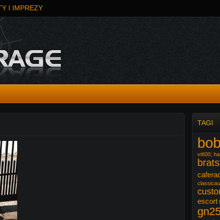
Y I IMPREZY
TAGI
bob
vt600; har
brats
cafera
classicau
cust
escort
gn2