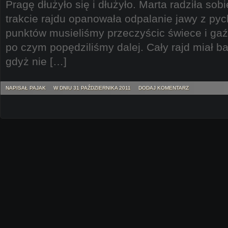
Pragę dłużyło się i dłużyło. Marta radziła sob
trakcie rajdu opanowała odpalanie jawy z py
punktów musieliśmy przeczyścic świece i gaźn
po czym popędziliśmy dalej. Cały rajd miał b
gdyż nie […]
NAPISAŁ PAJAK
W DNIU 31 PAŹDZIERNIKA 2011
DODAJ KOMENTARZ