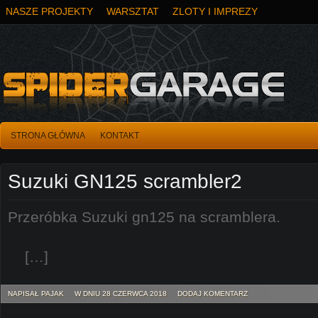
NASZE PROJEKTY
WARSZTAT
ZLOTY I IMPREZY
STRONA GŁÓWNA
KONTAKT
Suzuki GN125 scrambler2
Przeróbka Suzuki gn125 na
[…]
NAPISAŁ PAJAK
W DNIU 28 CZERWCA 2018
DODAJ KOMENTARZ