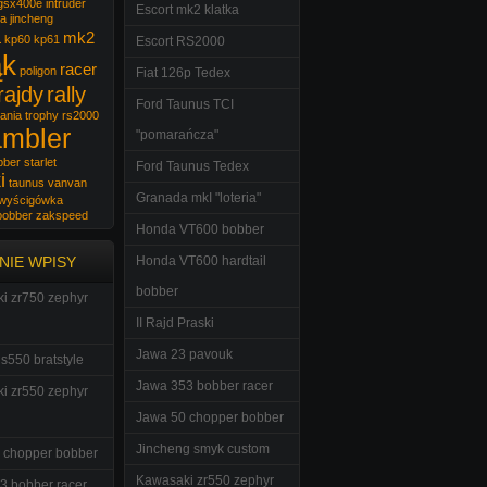
gsx400e
intruder
Escort mk2 klatka
wa
jincheng
a
mk2
kp60
kp61
Escort RS2000
ąk
racer
poligon
Fiat 126p Tedex
rajdy
rally
Ford Taunus TCI
ania trophy
rs2000
ambler
"pomarańcza"
bber
starlet
Ford Taunus Tedex
i
taunus
vanvan
Granada mkI "loteria"
wyścigówka
bobber
zakspeed
Honda VT600 bobber
NIE WPISY
Honda VT600 hardtail
bobber
i zr750 zephyr
II Rajd Praski
Jawa 23 pavouk
s550 bratstyle
Jawa 353 bobber racer
i zr550 zephyr
Jawa 50 chopper bobber
Jincheng smyk custom
 chopper bobber
Kawasaki zr550 zephyr
3 bobber racer