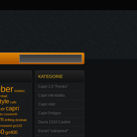
KATEGORIE
ber
Capri 2.0 "Feniks"
bobber;
Capri mkI klatka
dtail;
tyle
cafe
Capri mkII
capri
cer
Capri Poligon
to
cosworth
om
drifting
dziobak
Dacia 1310 Castrol
freewind
gn125
50
Escort "zakspeed"
gn400