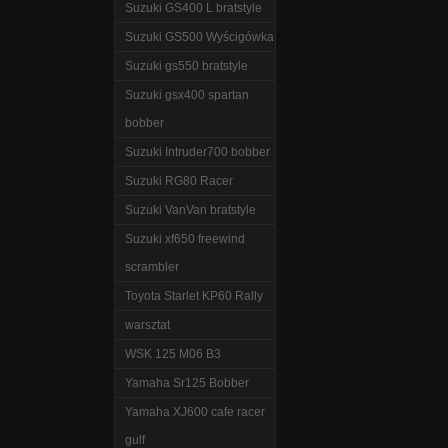
Suzuki GS400 L bratstyle
Suzuki GS500 Wyścigówka
Suzuki gs550 bratstyle
Suzuki gsx400 spartan
bobber
Suzuki Intruder700 bobber
Suzuki RG80 Racer
Suzuki VanVan bratstyle
Suzuki xf650 freewind
scrambler
Toyota Starlet KP60 Rally
warsztat
WSK 125 M06 B3
Yamaha Sr125 Bobber
Yamaha XJ600 cafe racer
gulf