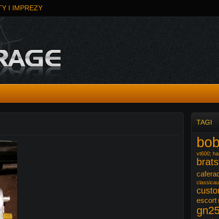
Y I IMPREZY
TAGI
bob
vt600; har
brats
cafera
classicau
cust
escort
gn2