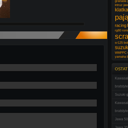
granada
intruz
ja
klatk
paj
racing
rg80
romi
scr
sr125 bo
suzuk
WMPPC
yamaha 
OSTAT
Kawasak
bratstyle
Suzuki g
Kawasak
bratstyle
Jawa 50
Jawa 35